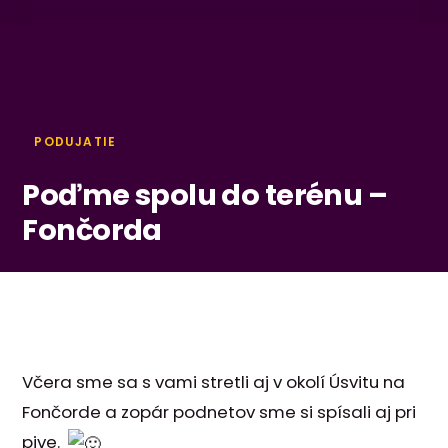
PODUJATIE
Poďme spolu do terénu –
Fončorda
Včera sme sa s vami stretli aj v okolí Úsvitu na
Fončorde a zopár podnetov sme si spísali aj pri
pive.