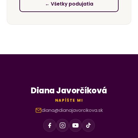
← Všetky podujatia
Diana Javorčíková
NAPÍŠTE MI
diana@dianajavorcikova.sk