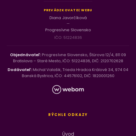
PREVÁDZKOVATEĽ WEBU
Diana Javorčíková
—
Progresívne Slovensko
IČO: 51224836
Objednávateľ:
Progresívne Slovensko, Štúrova 12/4, 811 09
Bratislava – Staré Mesto, IČO: 51224836, DIČ: 2120702628
Dodávateľ:
Michal Valašik, Trieda Hradca Králové 34, 974 04
Banská Bystrica, IČO: 44576102, DIČ: 1820001260
RÝCHLE ODKAZY
Úvod