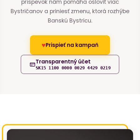
príspevok nám pomáha osloviť viac
Bystričanov a priniesť zmenu, ktorá rozhýbe
Banskú Bystricu.
♥
Prispieť na kampaň
Transparentný účet
SK15 1100 0000 0029 4429 0219