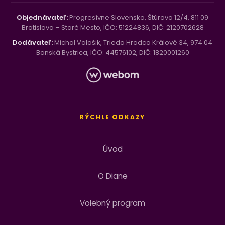
Objednávateľ:
Progresívne Slovensko, Štúrova 12/4, 811 09
Bratislava – Staré Mesto, IČO: 51224836, DIČ: 2120702628
Dodávateľ:
Michal Valašik, Trieda Hradca Králové 34, 974 04
Banská Bystrica, IČO: 44576102, DIČ: 1820001260
RÝCHLE ODKAZY
Úvod
O Diane
Volebný program