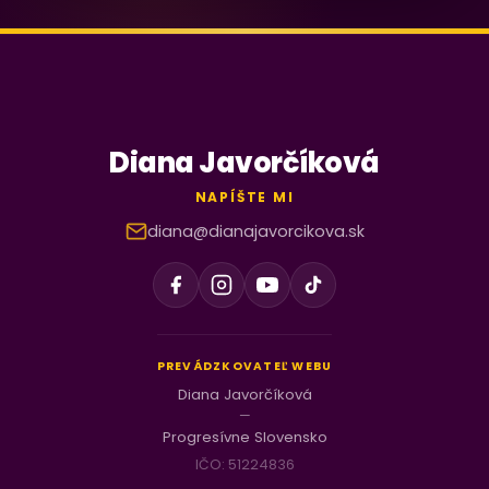
Diana Javorčíková
NAPÍŠTE MI
diana@dianajavorcikova.sk
PREVÁDZKOVATEĽ WEBU
Diana Javorčíková
—
Progresívne Slovensko
IČO: 51224836