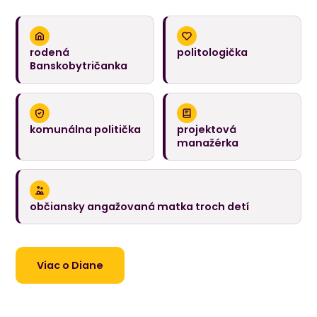
rodená
politologička
Banskobytričanka
komunálna politička
projektová
manažérka
občiansky angažovaná matka troch detí
Viac o Diane