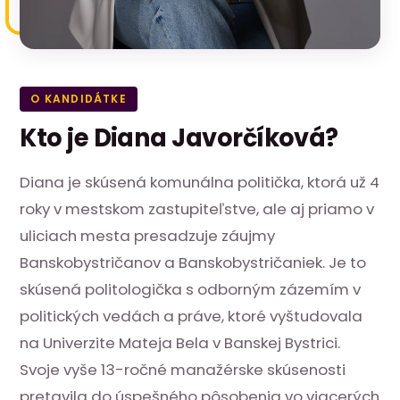
O KANDIDÁTKE
Kto je Diana Javorčíková?
Diana je skúsená komunálna politička, ktorá už 4
roky v mestskom zastupiteľstve, ale aj priamo v
uliciach mesta presadzuje záujmy
Banskobystričanov a Banskobystričaniek. Je to
skúsená politologička s odborným zázemím v
politických vedách a práve, ktoré vyštudovala
na Univerzite Mateja Bela v Banskej Bystrici.
Svoje vyše 13-ročné manažérske skúsenosti
pretavila do úspešného pôsobenia vo viacerých