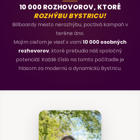
10 000 ROZHOVOROV, KTORÉ
ROZHÝBU BYSTRICU!
Billboardy mesto nerozhýbu, poctivá kampaň v
teréne áno.
Mojím cieľom je viesť s vami
10 000 osobných
rozhovorov
, ktoré prebudia náš spoločný
potenciál. Každé číslo na tomto počítadle je
hlasom za modernú a dynamickú Bystricu.