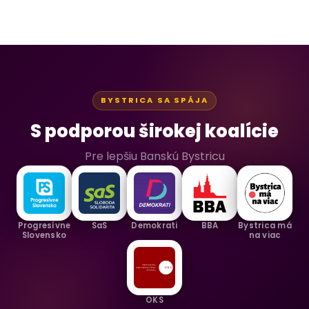
BYSTRICA SA SPÁJA
S podporou širokej koalície
Pre lepšiu Banskú Bystricu
Progresívne
SaS
Demokrati
BBA
Bystrica má
Slovensko
na viac
OKS