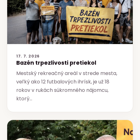
17. 7. 2026
Bazén trpezlivosti pretiekol
Mestský rekreačný areál v strede mesta,
veľký ako 12 futbalových ihrísk, je už 18
rokov v rukách súkromného nájomcu,
ktorý…