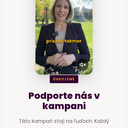
ĎAKUJEME
Podporte nás v
kampani
Táto kampaň stojí na ľuďoch. Každý