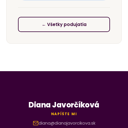
← Všetky podujatia
Diana Javorčíková
NAPÍŠTE MI
diana@dianajavorcikova.sk