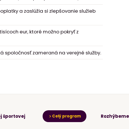
oplatky a zaslúžia si zlepšovanie služieb
isícoch eur, ktoré možno pokryť z
á spoločnosť zameraná na verejné služby.
j športovej
Rozhýbeme l
Celý program