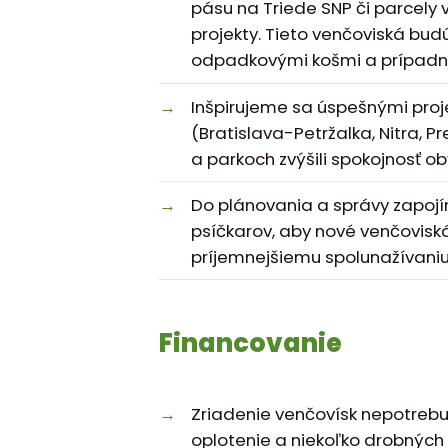
pásu na Triede SNP či parcely v
projekty. Tieto venčoviská bu
odpadkovými košmi a prípadne
Inšpirujeme sa úspešnými proj
(Bratislava-Petržalka, Nitra, P
a parkoch zvýšili spokojnosť oby
Do plánovania a správy zapoj
psíčkarov, aby nové venčoviská 
príjemnejšiemu spolunažívaniu
Financovanie
Zriadenie venčovísk nepotrebuj
oplotenie a niekoľko drobných 