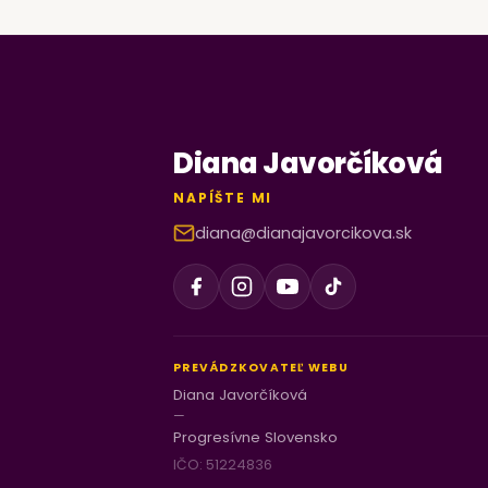
Diana Javorčíková
NAPÍŠTE MI
diana@dianajavorcikova.sk
PREVÁDZKOVATEĽ WEBU
Diana Javorčíková
—
Progresívne Slovensko
IČO: 51224836