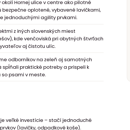
 okolí Hornej ulice v centre ako pilotné
dú bezpečne oplotené, vybavené lavičkami,
 jednoduchými agility prvkami.
ektmi z iných slovenských miest
rešov), kde venčoviská pri obytných štvrťach
vateľov aj čistotu ulíc.
íme odborníkov na zeleň aj samotných
spĺňali praktické potreby a prispeli k
 so psami v meste.
e veľké investície – stačí jednoduché
prvkov (lavičky, odpadkové koše).