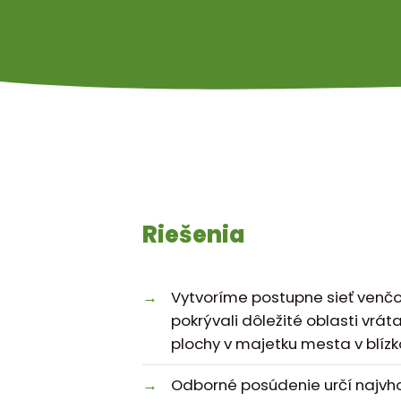
Riešenia
Vytvoríme postupne sieť venč
pokrývali dôležité oblasti vrát
plochy v majetku mesta v blízkos
Odborné posúdenie určí najvhod