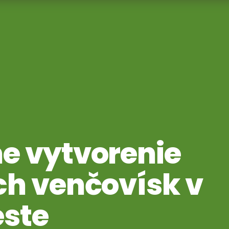
e vytvorenie
h venčovísk v
ste