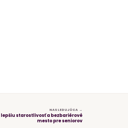
NASLEDUJÚCA →
epšiu starostlivosť a bezbariérové
mesto pre seniorov