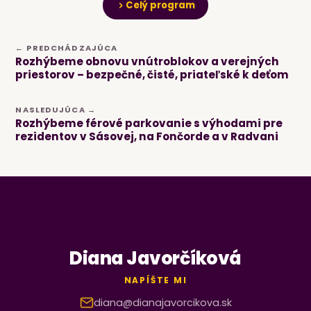
Celý program
← PREDCHÁDZAJÚCA
Rozhýbeme obnovu vnútroblokov a verejných
priestorov – bezpečné, čisté, priateľské k deťom
NASLEDUJÚCA →
Rozhýbeme férové parkovanie s výhodami pre
rezidentov v Sásovej, na Fončorde a v Radvani
Diana Javorčíková
NAPÍŠTE MI
diana@dianajavorcikova.sk