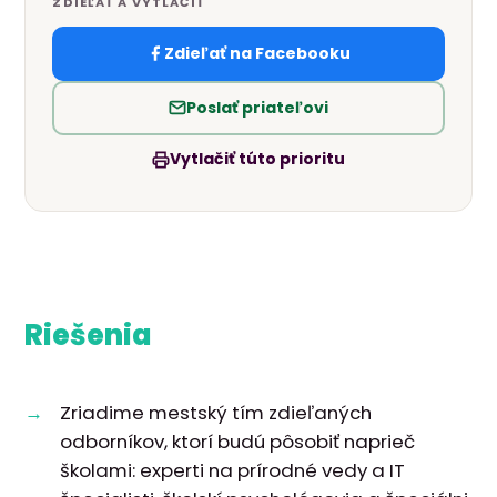
ZDIEĽAŤ A VYTLAČIŤ
Zdieľať na Facebooku
Poslať priateľovi
Vytlačiť túto prioritu
Riešenia
Zriadime mestský tím zdieľaných
odborníkov, ktorí budú pôsobiť naprieč
školami: experti na prírodné vedy a IT